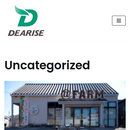
コ
ン
テ
ン
ツ
へ
Uncategorized
ス
キ
ッ
プ