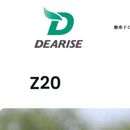
コ
ン
散布ド
テ
ン
ツ
へ
ス
キ
Z20
ッ
プ