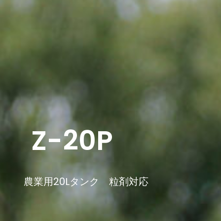
Z-20P
農業用20Lタンク 粒剤対応