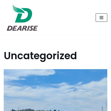
コ
ン
テ
ン
ツ
へ
Uncategorized
ス
キ
ッ
プ