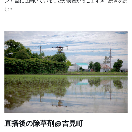
ン！ 話には聞いていましたが実物かっこよすぎ…
続きを読
む »
直播後の除草剤@吉見町