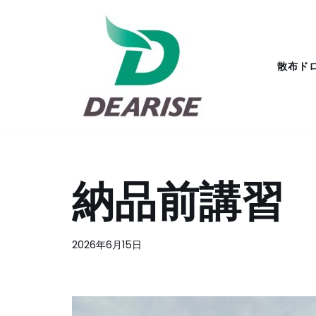
コ
ン
散布ド
テ
ン
ツ
へ
ス
キ
納品前講習
ッ
プ
2026年6月15日