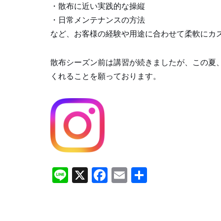
・散布に近い実践的な操縦
・日常メンテナンスの方法
など、お客様の経験や用途に合わせて柔軟にカ
散布シーズン前は講習が続きましたが、この夏
くれることを願っております。
Li
X
F
E
共
n
a
m
有
e
c
ai