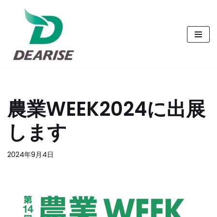
コ
ン
テ
ン
ツ
へ
農業WEEK2024に出展
ス
キ
します
ッ
プ
2024年9月4日