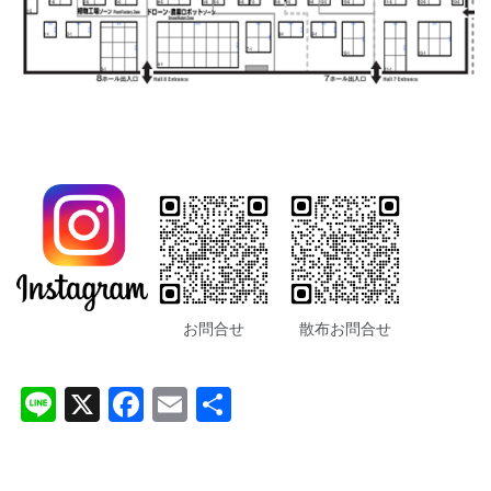
お問合せ
散布お問合せ
Li
X
F
E
共
n
a
m
有
e
c
ai