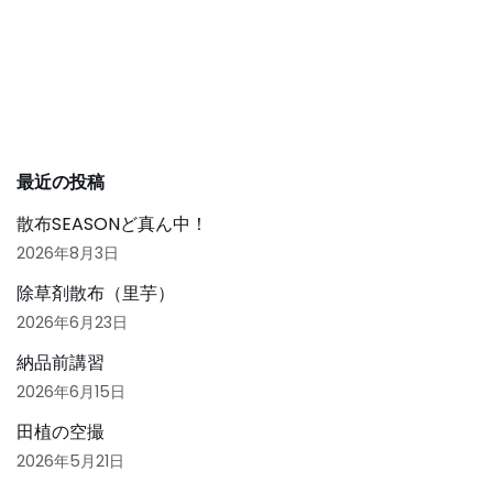
e
l
b
o
o
k
最近の投稿
散布SEASONど真ん中！
2026年8月3日
除草剤散布（里芋）
2026年6月23日
納品前講習
2026年6月15日
田植の空撮
2026年5月21日