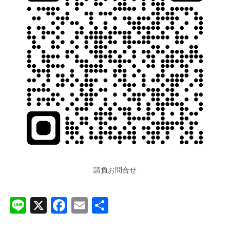
請負お問合せ
Li
X
F
E
共
n
a
m
有