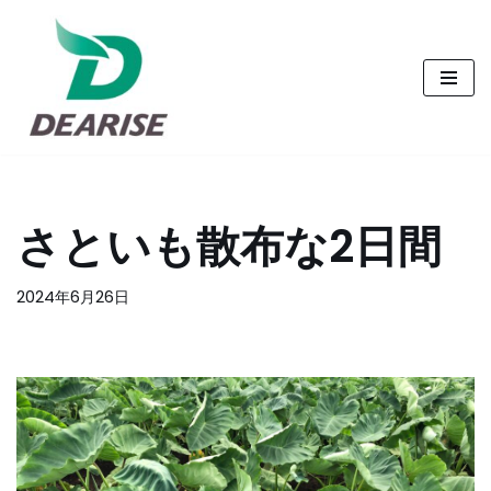
コ
ン
テ
ン
ツ
へ
さといも散布な2日間
ス
キ
2024年6月26日
ッ
プ