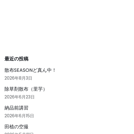
e
c
ai
e
l
b
o
o
k
最近の投稿
散布SEASONど真ん中！
2026年8月3日
除草剤散布（里芋）
2026年6月23日
納品前講習
2026年6月15日
田植の空撮