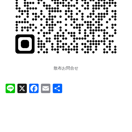
散布お問合せ
Li
X
F
E
共
n
a
m
有
e
c
ai
e
l
b