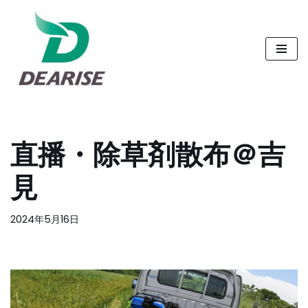
コ
ン
テ
ン
ツ
へ
直播・除草剤散布＠吉
ス
キ
見
ッ
プ
2024年5月16日