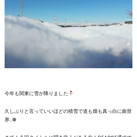
今年も関東に雪が降りました
久しぶりと言っていいほどの積雪で道も畑も真っ白に銀世
界…❆