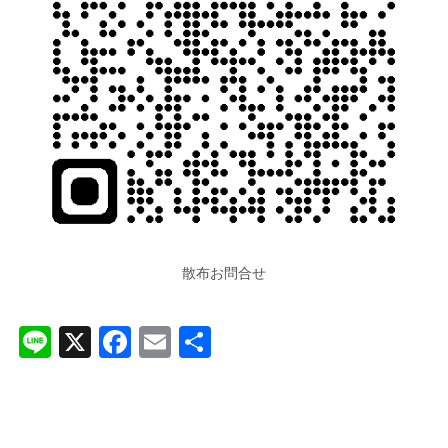
散布お問合せ
Li
X
F
E
共
n
a
m
有
e
c
ai
e
l