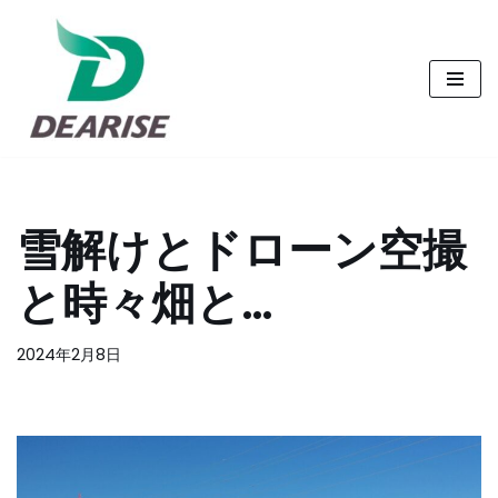
コ
ン
テ
ン
ツ
へ
雪解けとドローン空撮
ス
キ
と時々畑と…
ッ
プ
2024年2月8日