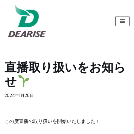
コ
ン
テ
ン
ツ
へ
直播取り扱いをお知ら
ス
キ
せ
ッ
プ
2024年1月26日
この度直播の取り扱いを開始いたしました！