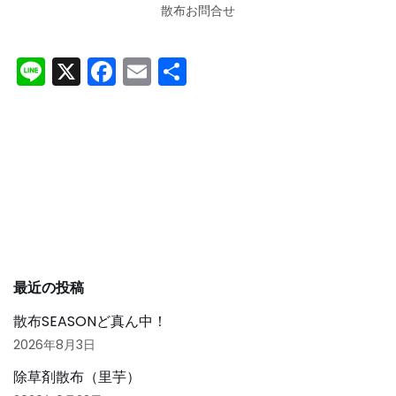
散布お問合せ
Li
X
F
E
共
n
a
m
有
e
c
ai
e
l
b
o
o
k
最近の投稿
散布SEASONど真ん中！
2026年8月3日
除草剤散布（里芋）