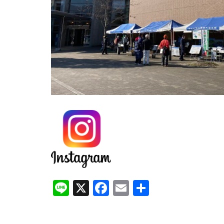
Li
X
F
E
共
n
a
m
有
e
c
ai