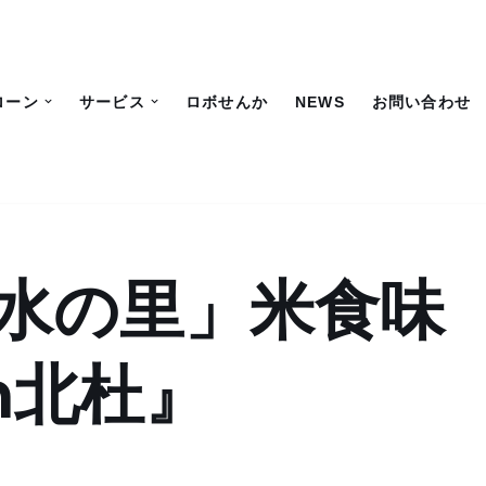
ローン
サービス
ロボせんか
NEWS
お問い合わせ
名水の里」米食味
n北杜』