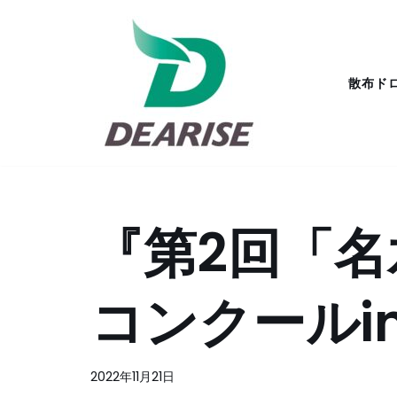
コ
ン
散布ド
テ
ン
ツ
へ
ス
キ
『第2回「
ッ
プ
コンクールi
2022年11月21日