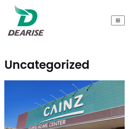
コ
ン
テ
ン
ツ
へ
Uncategorized
ス
キ
ッ
プ